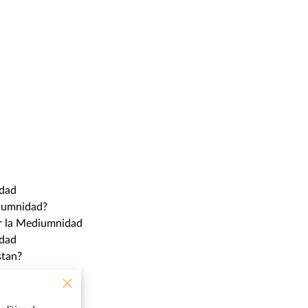
idad
iumnidad?
r la Mediumnidad
idad
stan?
e