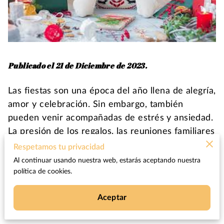
Publicado el 21 de Diciembre de 2023.
Las fiestas son una época del año llena de alegría,
amor y celebración. Sin embargo, también
pueden venir acompañadas de estrés y ansiedad.
La presión de los regalos, las reuniones familiares
y las altas expectativas pueden hacer que el
Respetamos tu privacidad
estrés por las fiestas se convierta en un
Al continuar usando nuestra web, estarás aceptando nuestra
problema común.
política de cookies.
Aceptar