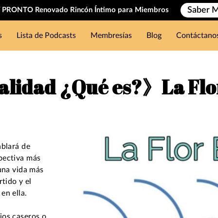
Saber 
PRONTO Renovado Rincón Íntimo para Miembros
s
Lista de Podcasts
Membresías
Blog
Contáctano
ualidad ¿Qué es?》La Flo
ablará de
pectiva más
 una vida más
rtido y el
en ella.
ios caseros o