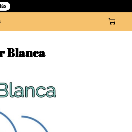
Más
s
r Blanca