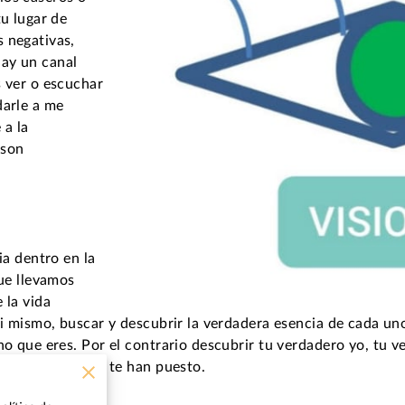
tu lugar de
 negativas,
ay un canal
s ver o escuchar
darle a me
 a la
 son
ia dentro en la
que llevamos
 la vida
si mismo, buscar y descubrir la verdadera esencia de cada un
ho que eres. Por el contrario descubrir tu verdadero yo, tu v
las etiquetas que te han puesto.